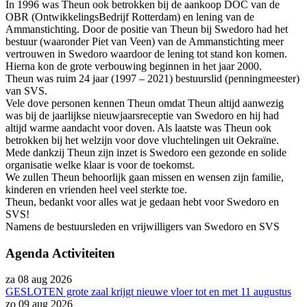
In 1996 was Theun ook betrokken bij de aankoop DOC van de
OBR (OntwikkelingsBedrijf Rotterdam) en lening van de
Ammanstichting. Door de positie van Theun bij Swedoro had het
bestuur (waaronder Piet van Veen) van de Ammanstichting meer
vertrouwen in Swedoro waardoor de lening tot stand kon komen.
Hierna kon de grote verbouwing beginnen in het jaar 2000.
Theun was ruim 24 jaar (1997 – 2021) bestuurslid (penningmeester)
van SVS.
Vele dove personen kennen Theun omdat Theun altijd aanwezig
was bij de jaarlijkse nieuwjaarsreceptie van Swedoro en hij had
altijd warme aandacht voor doven. Als laatste was Theun ook
betrokken bij het welzijn voor dove vluchtelingen uit Oekraïne.
Mede dankzij Theun zijn inzet is Swedoro een gezonde en solide
organisatie welke klaar is voor de toekomst.
We zullen Theun behoorlijk gaan missen en wensen zijn familie,
kinderen en vrienden heel veel sterkte toe.
Theun, bedankt voor alles wat je gedaan hebt voor Swedoro en
SVS!
Namens de bestuursleden en vrijwilligers van Swedoro en SVS
Agenda Activiteiten
za 08 aug 2026
GESLOTEN grote zaal krijgt nieuwe vloer tot en met 11 augustus
zo 09 aug 2026