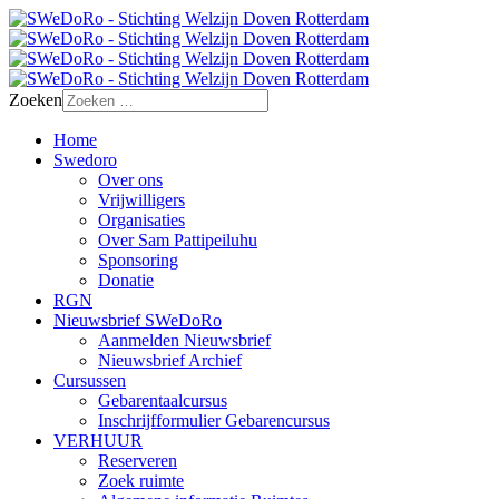
Zoeken
Home
Swedoro
Over ons
Vrijwilligers
Organisaties
Over Sam Pattipeiluhu
Sponsoring
Donatie
RGN
Nieuwsbrief SWeDoRo
Aanmelden Nieuwsbrief
Nieuwsbrief Archief
Cursussen
Gebarentaalcursus
Inschrijfformulier Gebarencursus
VERHUUR
Reserveren
Zoek ruimte