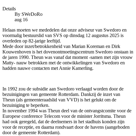
Details
By
SWeDoRo
aug 16
Helaas moeten we mededelen dat onze adviseur van Swedoro en
voormalig bestuurslid van SVS op dinsdag 12 augustus 2025 is
overleden op 82-jarige leeftijd.
Mede door inzet/betrokkenheid van Marian Koreman en Dirk
Kouwenhoven is het dovenontmoetingscentrum Swedoro onstaan in
de jaren 1990. Theun was vanaf dat moment -samen met zijn vrouw
Matty- nauw betrokken met de ontwikkelingen van Swedoro en
hadden nauwe contacten met Annie Kamerling.
In 1992 zou de subsidie aan Swedoro verlaagd worden door de
bezuinigingen van gemeente Rotterdam. Dankzij de inzet van
Theun (als gemeenteraadslid van VVD) is het gelukt om de
bezuiniging te beperken.
In november 1994 was Theun deel van de ontvangstcomite voor de
Europese conference Telecom voor de minister Jorritsma. Theun
had ook geregeld, dat de deelnemers in het stadhuis konden zijn
voor de receptie, en daarna rondvaart door de havens (aangeboden
door de gemeente Rotterdam).